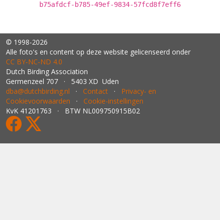
b75afdcf-b785-49ef-9834-57fcd8f7eff6
© 1998-2026
Alle foto's en content op deze website gelicenseerd onder
CC BY‑NC‑ND 4.0
Dutch Birding Association
Germenzeel 707 · 5403 XD Uden
dba@dutchbirding.nl
·
Contact
·
Privacy- en
Cookievoorwaarden
·
Cookie-instellingen
KvK 41201763 · BTW NL009750915B02