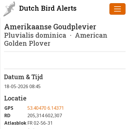
Dutch Bird Alerts
Amerikaanse Goudplevier
Pluvialis dominica
· American
Golden Plover
Datum & Tijd
18-05-2026 08:45
Locatie
GPS
53.40470 6.14371
RD
205,314 602,307
Atlasblok
FR 02-56-31