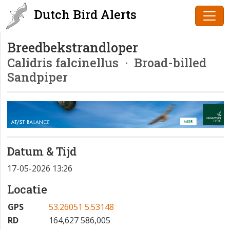
Dutch Bird Alerts
Breedbekstrandloper
Calidris falcinellus
· Broad-billed
Sandpiper
Datum & Tijd
17-05-2026 13:26
Locatie
GPS
53.26051 5.53148
RD
164,627 586,005