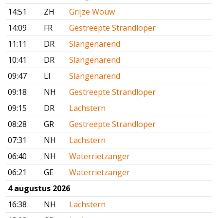
14:51
ZH
Grijze Wouw
14:09
FR
Gestreepte Strandloper
11:11
DR
Slangenarend
10:41
DR
Slangenarend
09:47
LI
Slangenarend
09:18
NH
Gestreepte Strandloper
09:15
DR
Lachstern
08:28
GR
Gestreepte Strandloper
07:31
NH
Lachstern
06:40
NH
Waterrietzanger
06:21
GE
Waterrietzanger
4 augustus 2026
16:38
NH
Lachstern