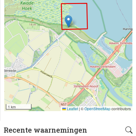
1 km
Leaflet
|
©
OpenStreetMap
contributors
Recente waarnemingen