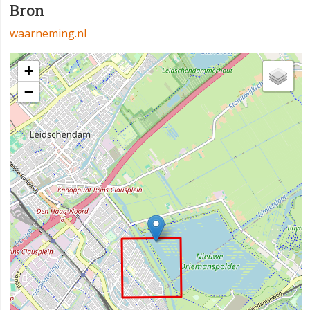
Bron
waarneming.nl
+
−