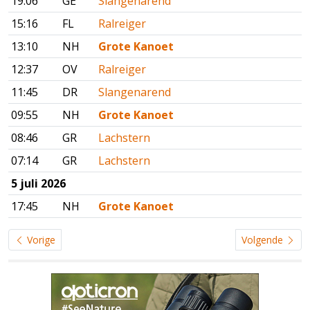
19:06
GE
Slangenarend
15:16
FL
Ralreiger
13:10
NH
Grote Kanoet
12:37
OV
Ralreiger
11:45
DR
Slangenarend
09:55
NH
Grote Kanoet
08:46
GR
Lachstern
07:14
GR
Lachstern
5 juli 2026
17:45
NH
Grote Kanoet
Vorige
Volgende