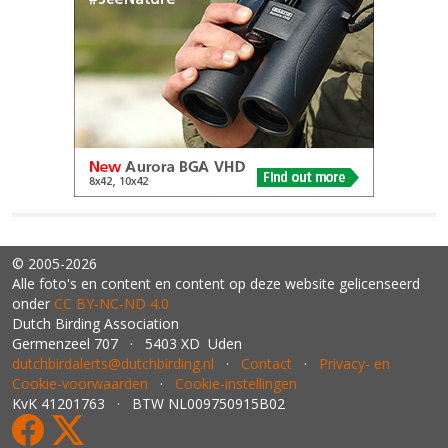
© 2005-2026
Alle foto's en content en content op deze website gelicenseerd
onder
CC BY‑NC‑ND 4.0
Dutch Birding Association
Germenzeel 707 · 5403 XD Uden
dutchbirdalerts@dutchbirding.nl
·
Contact
·
Privacy- en
Cookie-voorwaarden
·
Cookie-instellingen
KvK 41201763 · BTW NL009750915B02