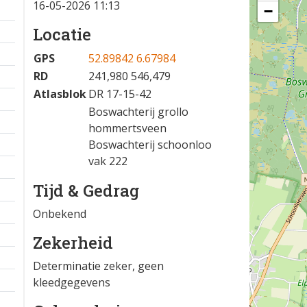
16-05-2026 11:13
−
Locatie
GPS
52.89842 6.67984
RD
241,980 546,479
Atlasblok
DR 17-15-42
Boswachterij grollo
hommertsveen
Boswachterij schoonloo
vak 222
Tijd & Gedrag
Onbekend
Zekerheid
Determinatie zeker, geen
kleedgegevens