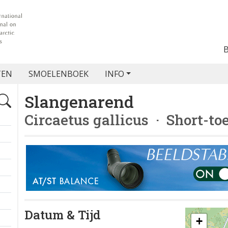
TEN
SMOELENBOEK
INFO
Slangenarend
Circaetus gallicus
· Short-to
Datum & Tijd
+