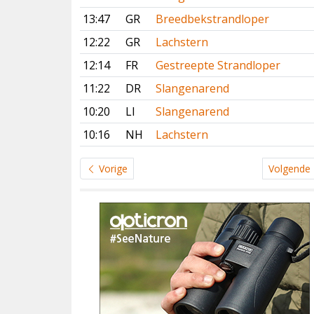
13:47
GR
Breedbekstrandloper
12:22
GR
Lachstern
12:14
FR
Gestreepte Strandloper
11:22
DR
Slangenarend
10:20
LI
Slangenarend
10:16
NH
Lachstern
Vorige
Volgende