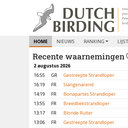
HOME
NIEUWS
RANKING
LIJS
Recente waarnemingen
2 augustus 2026
16:55
GR
Gestreepte Strandloper
16:19
FR
Slangenarend
14:19
FR
Bonapartes Strandloper
13:55
FR
Breedbekstrandloper
13:17
FR
Blonde Ruiter
13:06
FR
Gestreepte Strandloper