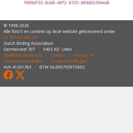
f899df32-0c68-48f2-b725-089dd1704ea8
© 1998-2026
Alle foto's en content op deze website gelicenseerd onder
CC BY‑NC‑ND 4.0
Dutch Birding Association
Germenzeel 707 · 5403 XD Uden
dba@dutchbirding.nl
·
Contact
·
Privacy- en
Cookievoorwaarden
·
Cookie-instellingen
KvK 41201763 · BTW NL009750915B02