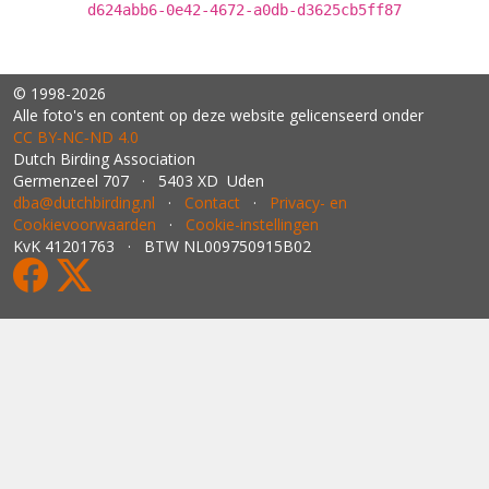
d624abb6-0e42-4672-a0db-d3625cb5ff87
© 1998-2026
Alle foto's en content op deze website gelicenseerd onder
CC BY‑NC‑ND 4.0
Dutch Birding Association
Germenzeel 707 · 5403 XD Uden
dba@dutchbirding.nl
·
Contact
·
Privacy- en
Cookievoorwaarden
·
Cookie-instellingen
KvK 41201763 · BTW NL009750915B02