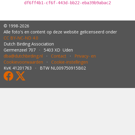
df6ff4b1-cf6f-443d-bb22-eba39b9abac2
© 1998-2026
Alle foto's en content op deze website gelicenseerd onder
CC BY‑NC‑ND 4.0
Dutch Birding Association
Germenzeel 707 · 5403 XD Uden
dba@dutchbirding.nl
·
Contact
·
Privacy- en
Cookievoorwaarden
·
Cookie-instellingen
KvK 41201763 · BTW NL009750915B02