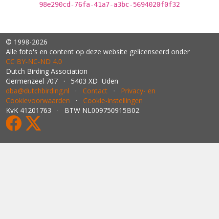
98e290cd-76fa-41a7-a3bc-5694020f0f32
© 1998-2026
Alle foto's en content op deze website gelicenseerd onder
CC BY‑NC‑ND 4.0
Dutch Birding Association
Germenzeel 707 · 5403 XD Uden
dba@dutchbirding.nl
·
Contact
·
Privacy- en
Cookievoorwaarden
·
Cookie-instellingen
KvK 41201763 · BTW NL009750915B02