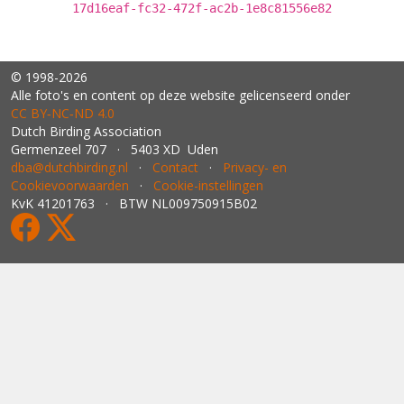
17d16eaf-fc32-472f-ac2b-1e8c81556e82
© 1998-2026
Alle foto's en content op deze website gelicenseerd onder
CC BY‑NC‑ND 4.0
Dutch Birding Association
Germenzeel 707 · 5403 XD Uden
dba@dutchbirding.nl
·
Contact
·
Privacy- en
Cookievoorwaarden
·
Cookie-instellingen
KvK 41201763 · BTW NL009750915B02