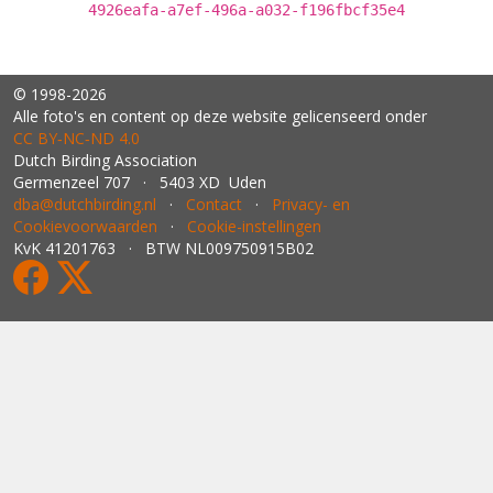
4926eafa-a7ef-496a-a032-f196fbcf35e4
© 1998-2026
Alle foto's en content op deze website gelicenseerd onder
CC BY‑NC‑ND 4.0
Dutch Birding Association
Germenzeel 707 · 5403 XD Uden
dba@dutchbirding.nl
·
Contact
·
Privacy- en
Cookievoorwaarden
·
Cookie-instellingen
KvK 41201763 · BTW NL009750915B02