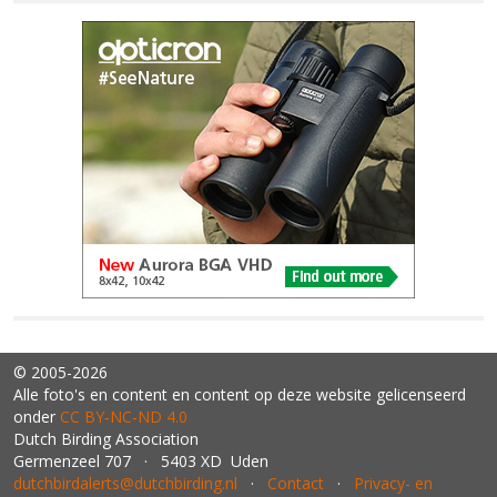
© 2005-2026
Alle foto's en content en content op deze website gelicenseerd
onder
CC BY‑NC‑ND 4.0
Dutch Birding Association
Germenzeel 707 · 5403 XD Uden
dutchbirdalerts@dutchbirding.nl
·
Contact
·
Privacy- en