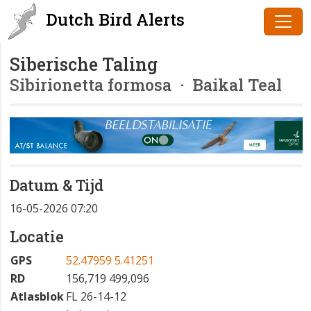
Dutch Bird Alerts
Siberische Taling
Sibirionetta formosa
· Baikal Teal
Datum & Tijd
16-05-2026 07:20
Locatie
GPS
52.47959 5.41251
RD
156,719 499,096
Atlasblok
FL 26-14-12