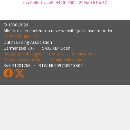
ece5e6bd-aca9-4420-930c-242def6f5e77
© 1998-2026
Alle foto's en content op deze website gelicenseerd onder
CC BY‑NC‑ND 4.0
Dutch Birding Association
Germenzeel 707 · 5403 XD Uden
dba@dutchbirding.nl
·
Contact
·
Privacy- en
Cookievoorwaarden
·
Cookie-instellingen
KvK 41201763 · BTW NL009750915B02