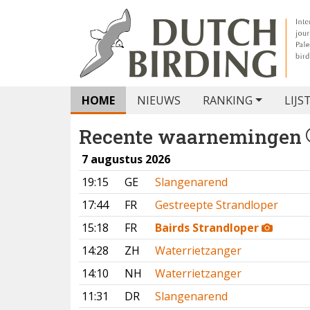
HOME
NIEUWS
RANKING
LIJS
Recente waarnemingen
7 augustus 2026
19:15
GE
Slangenarend
17:44
FR
Gestreepte Strandloper
15:18
FR
Bairds Strandloper
14:28
ZH
Waterrietzanger
14:10
NH
Waterrietzanger
11:31
DR
Slangenarend