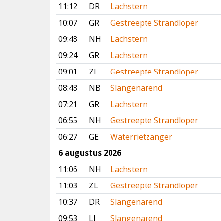
11:12
DR
Lachstern
10:07
GR
Gestreepte Strandloper
09:48
NH
Lachstern
09:24
GR
Lachstern
09:01
ZL
Gestreepte Strandloper
08:48
NB
Slangenarend
07:21
GR
Lachstern
06:55
NH
Gestreepte Strandloper
06:27
GE
Waterrietzanger
6 augustus 2026
11:06
NH
Lachstern
11:03
ZL
Gestreepte Strandloper
10:37
DR
Slangenarend
09:53
LI
Slangenarend