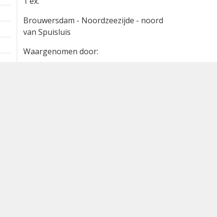
1 ex.
Brouwersdam - Noordzeezijde - noord
van Spuisluis
Waargenomen door:
Dennis Smeding
Bron
waarneming.nl
Dutch Birding Association
Germenzeel 707 · 5403 XD Uden
dutchbirdalerts@dutchbirding.nl
·
Contact
·
Privacy- en C
instellingen