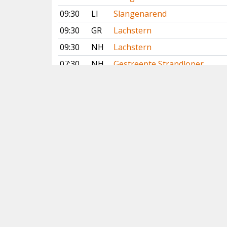
09:30
LI
Slangenarend
09:30
GR
Lachstern
09:30
NH
Lachstern
07:30
NH
Gestreepte Strandloper
06:15
OV
Waterrietzanger
06:06
GE
Waterrietzanger
Vorige
Volgende
Copyright
© 2005-2026
Alle foto's en content en content op deze website
gelicenseerd onder
CC BY‑NC‑ND 4.0