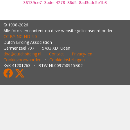
36139ce7-3bde-4278-86d5-8ad3cdc5e1b3
© 1998-2026
Alle foto's en content op deze website gelicenseerd onder
CC BY‑NC‑ND 4.0
Dutch Birding Association
Germenzeel 707 · 5403 XD Uden
dba@dutchbirding.nl
·
Contact
·
Privacy- en
Cookievoorwaarden
·
Cookie-instellingen
KvK 41201763 · BTW NL009750915B02