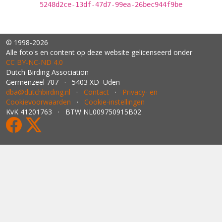
5248d2ce-13df-47d7-99ea-26bec944f9be
© 1998-2026
Alle foto's en content op deze website gelicenseerd onder
CC BY‑NC‑ND 4.0
Dutch Birding Association
Germenzeel 707 · 5403 XD Uden
dba@dutchbirding.nl
·
Contact
·
Privacy- en
Cookievoorwaarden
·
Cookie-instellingen
KvK 41201763 · BTW NL009750915B02