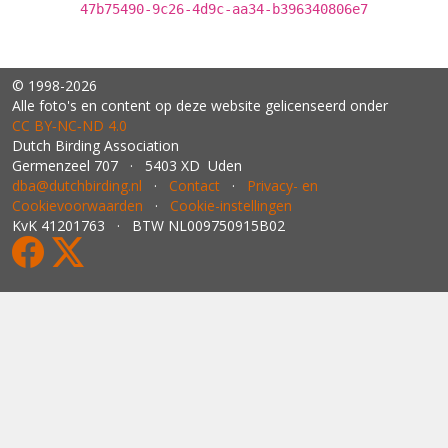
47b75490-9c26-4d9c-aa34-b396340806e7
© 1998-2026
Alle foto's en content op deze website gelicenseerd onder
CC BY‑NC‑ND 4.0
Dutch Birding Association
Germenzeel 707 · 5403 XD Uden
dba@dutchbirding.nl
·
Contact
·
Privacy- en
Cookievoorwaarden
·
Cookie-instellingen
KvK 41201763 · BTW NL009750915B02