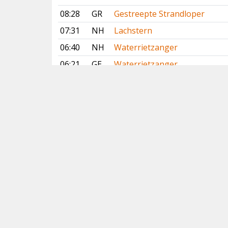
08:28
GR
Gestreepte Strandloper
07:31
NH
Lachstern
06:40
NH
Waterrietzanger
06:21
GE
Waterrietzanger
4 augustus 2026
16:38
NH
Lachstern
15:23
GR
Lachstern
Vorige
Volgende
Copyright
© 2005-2026
Alle foto's en content en content op deze website