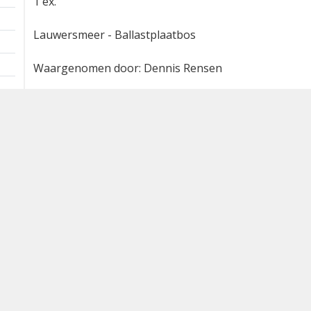
1 ex.
Lauwersmeer - Ballastplaatbos
Waargenomen door: Dennis Rensen
Bron
waarneming.nl
Dutch Birding Association
Germenzeel 707 · 5403 XD Uden