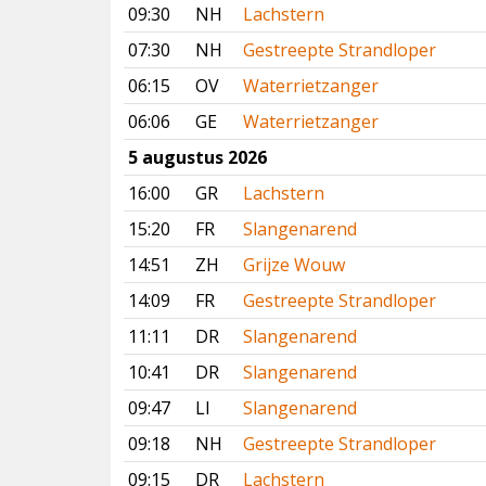
09:30
NH
Lachstern
07:30
NH
Gestreepte Strandloper
06:15
OV
Waterrietzanger
06:06
GE
Waterrietzanger
5 augustus 2026
16:00
GR
Lachstern
15:20
FR
Slangenarend
14:51
ZH
Grijze Wouw
14:09
FR
Gestreepte Strandloper
11:11
DR
Slangenarend
10:41
DR
Slangenarend
09:47
LI
Slangenarend
09:18
NH
Gestreepte Strandloper
09:15
DR
Lachstern