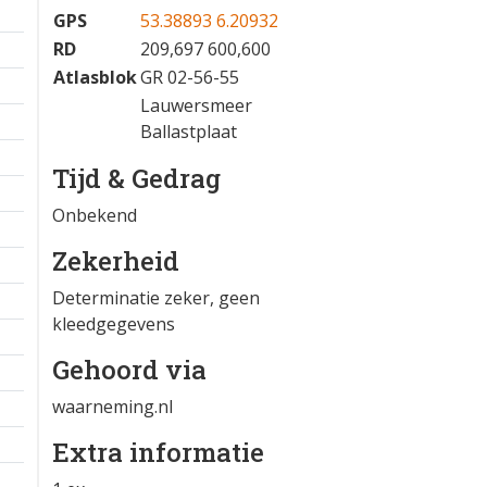
GPS
53.38893 6.20932
RD
209,697 600,600
Atlasblok
GR 02-56-55
Lauwersmeer
Ballastplaat
Tijd & Gedrag
Onbekend
Zekerheid
Determinatie zeker, geen
kleedgegevens
Gehoord via
waarneming.nl
Extra informatie
1 km