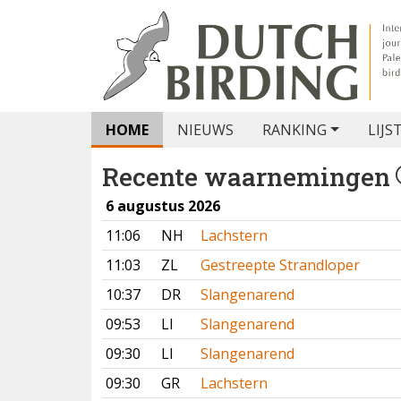
HOME
NIEUWS
RANKING
LIJS
Recente waarnemingen
6 augustus 2026
11:06
NH
Lachstern
11:03
ZL
Gestreepte Strandloper
10:37
DR
Slangenarend
09:53
LI
Slangenarend
09:30
LI
Slangenarend
09:30
GR
Lachstern