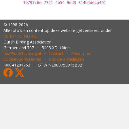
1e797c6e-7721-4b54-9ed3-314b4deca401
© 1998-2026
Alle foto's en content op deze website gelicenseerd onder
CC BY‑NC‑ND 4.0
Dutch Birding Association
Germenzeel 707 · 5403 XD Uden
dba@dutchbirding.nl
·
Contact
·
Privacy- en
Cookievoorwaarden
·
Cookie-instellingen
KvK 41201763 · BTW NL009750915B02