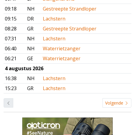
09:18
NH
Gestreepte Strandloper
09:15
DR
Lachstern
08:28
GR
Gestreepte Strandloper
07:31
NH
Lachstern
06:40
NH
Waterrietzanger
06:21
GE
Waterrietzanger
4 augustus 2026
16:38
NH
Lachstern
15:23
GR
Lachstern
Volgende