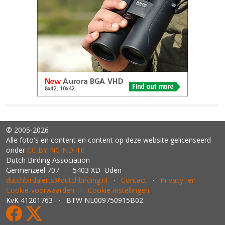
© 2005-2026
Alle foto's en content en content op deze website gelicenseerd
onder
CC BY‑NC‑ND 4.0
Dutch Birding Association
Germenzeel 707 · 5403 XD Uden
dutchbirdalerts@dutchbirding.nl
·
Contact
·
Privacy- en
Cookie-voorwaarden
·
Cookie-instellingen
KvK 41201763 · BTW NL009750915B02