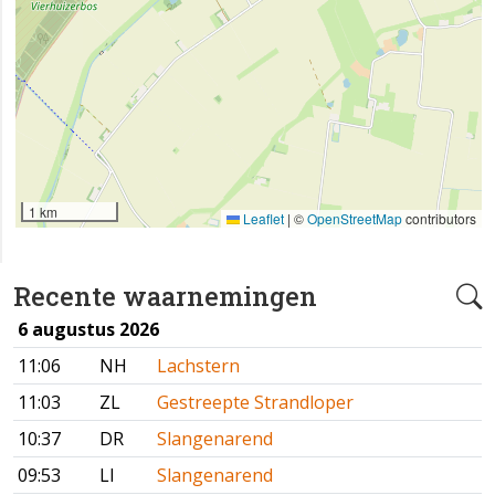
1 km
Leaflet
|
©
OpenStreetMap
contributors
Recente waarnemingen
6 augustus 2026
11:06
NH
Lachstern
11:03
ZL
Gestreepte Strandloper
10:37
DR
Slangenarend
09:53
LI
Slangenarend