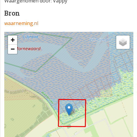
Waargenomen door: Vappy
Bron
waarneming.nl
+
−