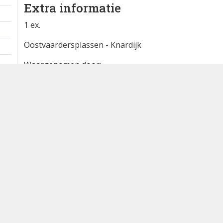
Extra informatie
1 ex.
Oostvaardersplassen - Knardijk
Waargenomen door:
Joost Bouwmeester
Bron
waarneming.nl
Dutch Birding Association
Germenzeel 707 · 5403 XD Uden
dutchbirdalerts@dutchbirding.nl
·
Contact
·
Privacy- en C
instellingen