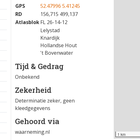
GPS
52.47996 5.41245
RD
156,715 499,137
Atlasblok
FL 26-14-12
Lelystad
Knardijk
Hollandse Hout
't Bovenwater
Tijd & Gedrag
Onbekend
Zekerheid
Determinatie zeker, geen
kleedgegevens
Gehoord via
waarneming.nl
1 km