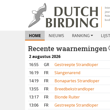
HOME
NIEUWS
RANKING
LIJS
Recente waarnemingen
2 augustus 2026
16:55
GR
Gestreepte Strandloper
16:19
FR
Slangenarend
14:19
FR
Bonapartes Strandloper
13:55
FR
Breedbekstrandloper
13:17
FR
Blonde Ruiter
13:06
FR
Gestreepte Strandloper