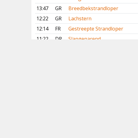
13:47
GR
Breedbekstrandloper
12:22
GR
Lachstern
12:14
FR
Gestreepte Strandloper
11:22
DR
Slangenarend
10:20
LI
Slangenarend
10:16
NH
Lachstern
Vorige
Volgende
Copyright
© 2005-2026
Alle foto's en content en content op deze website
gelicenseerd onder
CC BY‑NC‑ND 4.0