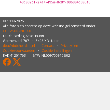
48c082b1-27a7-495a-8c8f-08b804c805f6
© 1998-2026
Alle foto's en content op deze website gelicenseerd onder
CC BY‑NC‑ND 4.0
Dutch Birding Association
Germenzeel 707 · 5403 XD Uden
dba@dutchbirding.nl
·
Contact
·
Privacy- en
Cookievoorwaarden
·
Cookie-instellingen
KvK 41201763 · BTW NL009750915B02