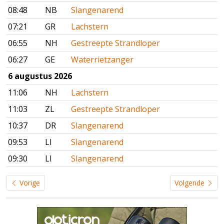
08:48
NB
Slangenarend
07:21
GR
Lachstern
06:55
NH
Gestreepte Strandloper
06:27
GE
Waterrietzanger
6 augustus 2026
11:06
NH
Lachstern
11:03
ZL
Gestreepte Strandloper
10:37
DR
Slangenarend
09:53
LI
Slangenarend
09:30
LI
Slangenarend
Vorige
Volgende