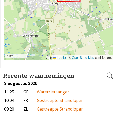
1 km
Leaflet
|
©
OpenStreetMap
contributors
Recente waarnemingen
8 augustus 2026
11:25
GR
Waterrietzanger
10:04
FR
Gestreepte Strandloper
09:20
ZL
Gestreepte Strandloper