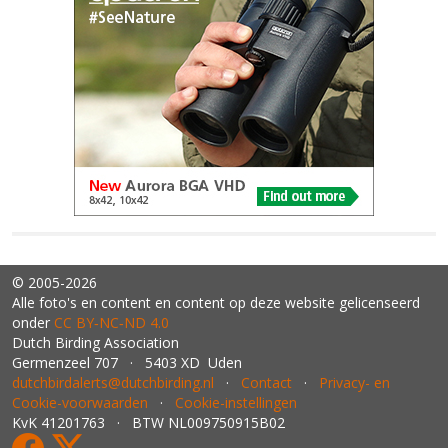
© 2005-2026
Alle foto's en content en content op deze website gelicenseerd
onder
CC BY‑NC‑ND 4.0
Dutch Birding Association
Germenzeel 707 · 5403 XD Uden
dutchbirdalerts@dutchbirding.nl
·
Contact
·
Privacy- en
Cookie-voorwaarden
·
Cookie-instellingen
KvK 41201763 · BTW NL009750915B02