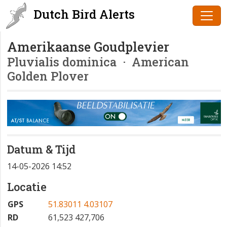
Dutch Bird Alerts
Amerikaanse Goudplevier
Pluvialis dominica
· American
Golden Plover
Datum & Tijd
14-05-2026 14:52
Locatie
GPS
51.83011 4.03107
RD
61,523 427,706