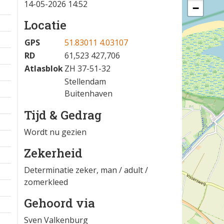
14-05-2026 14:52
−
Locatie
GPS
51.83011 4.03107
RD
61,523 427,706
Atlasblok
ZH 37-51-32
Stellendam
Buitenhaven
Tijd & Gedrag
Wordt nu gezien
Zekerheid
Determinatie zeker, man / adult /
zomerkleed
Gehoord via
Sven Valkenburg