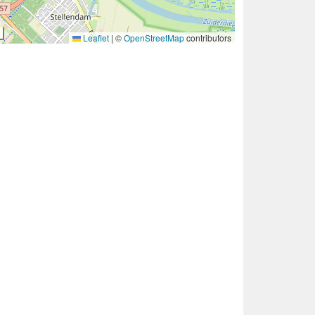
Leaflet
|
©
OpenStreetMap
contributors