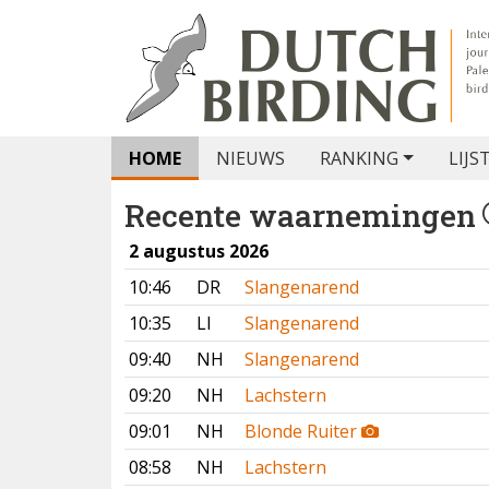
HOME
NIEUWS
RANKING
LIJS
Recente waarnemingen
2 augustus 2026
10:46
DR
Slangenarend
10:35
LI
Slangenarend
09:40
NH
Slangenarend
09:20
NH
Lachstern
09:01
NH
Blonde Ruiter
08:58
NH
Lachstern