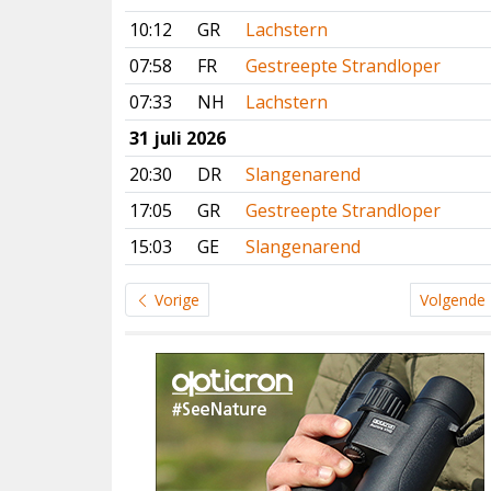
10:12
GR
Lachstern
07:58
FR
Gestreepte Strandloper
07:33
NH
Lachstern
31 juli 2026
20:30
DR
Slangenarend
17:05
GR
Gestreepte Strandloper
15:03
GE
Slangenarend
Vorige
Volgende