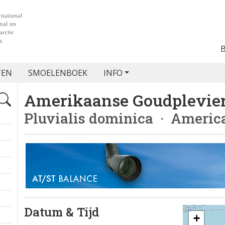
TEN
SMOELENBOEK
INFO
Amerikaanse Goudplevie
Pluvialis dominica
· America
Datum & Tijd
+