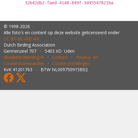
32b42db2-faed-4148-849f-3d45547821ba
© 1998-2026
Alle foto's en content op deze website gelicenseerd onder
CC BY‑NC‑ND 4.0
Dutch Birding Association
Germenzeel 707 · 5403 XD Uden
dba@dutchbirding.nl
·
Contact
·
Privacy- en
Cookievoorwaarden
·
Cookie-instellingen
KvK 41201763 · BTW NL009750915B02