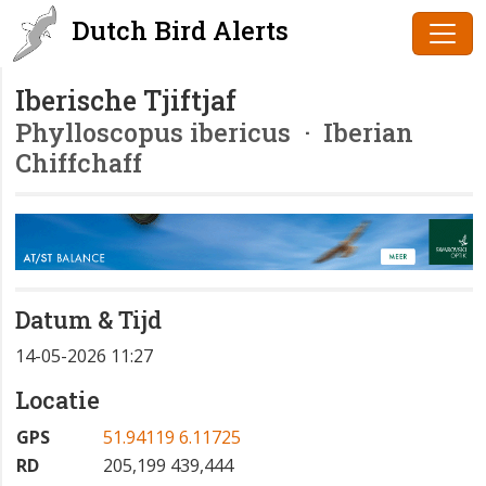
Dutch Bird Alerts
Iberische Tjiftjaf
Phylloscopus ibericus
· Iberian
Chiffchaff
Datum & Tijd
14-05-2026 11:27
Locatie
GPS
51.94119 6.11725
RD
205,199 439,444