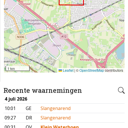
1 km
Leaflet
|
©
OpenStreetMap
contributors
Recente waarnemingen
4 juli 2026
10:01
GE
Slangenarend
09:27
DR
Slangenarend
00:31
OV
Klein Waterhoen