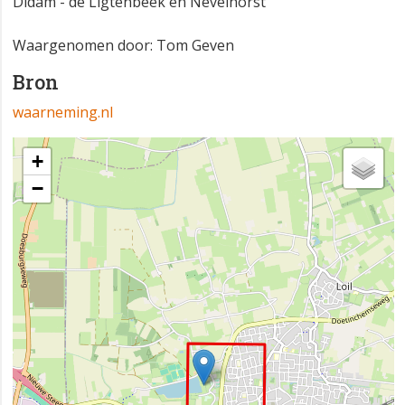
Didam - de Ligtenbeek en Nevelhorst
Waargenomen door: Tom Geven
Bron
waarneming.nl
+
−