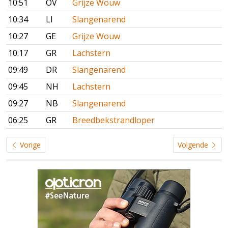
10:51
OV
Grijze Wouw
10:34
LI
Slangenarend
10:27
GE
Grijze Wouw
10:17
GR
Lachstern
09:49
DR
Slangenarend
09:45
NH
Lachstern
09:27
NB
Slangenarend
06:25
GR
Breedbekstrandloper
Vorige
Volgende