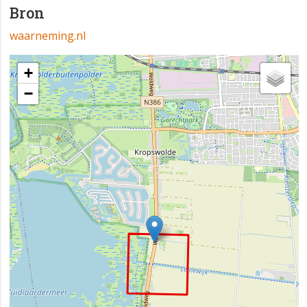
Bron
waarneming.nl
+
−