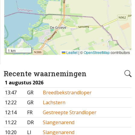
1 km
Leaflet
|
©
OpenStreetMap
contributors
Recente waarnemingen
1 augustus 2026
13:47
GR
Breedbekstrandloper
12:22
GR
Lachstern
12:14
FR
Gestreepte Strandloper
11:22
DR
Slangenarend
10:20
LI
Slangenarend