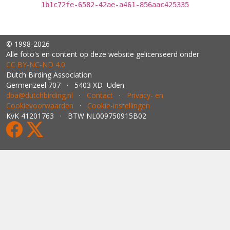
1b1c72fe-6582-42ae-a461-856aac425335
© 1998-2026
Alle foto's en content op deze website gelicenseerd onder
CC BY‑NC‑ND 4.0
Dutch Birding Association
Germenzeel 707 · 5403 XD Uden
dba@dutchbirding.nl
·
Contact
·
Privacy- en
Cookievoorwaarden
·
Cookie-instellingen
KvK 41201763 · BTW NL009750915B02