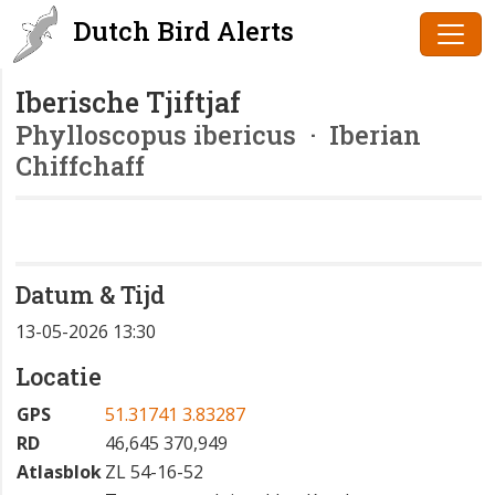
Dutch Bird Alerts
Iberische Tjiftjaf
Phylloscopus ibericus
· Iberian
Chiffchaff
Datum & Tijd
13-05-2026 13:30
Locatie
GPS
51.31741 3.83287
RD
46,645 370,949
Atlasblok
ZL 54-16-52