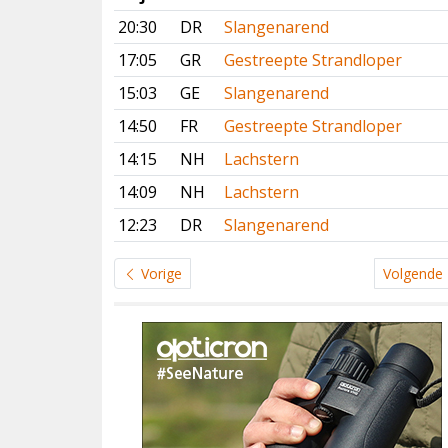
20:30
DR
Slangenarend
17:05
GR
Gestreepte Strandloper
15:03
GE
Slangenarend
14:50
FR
Gestreepte Strandloper
14:15
NH
Lachstern
14:09
NH
Lachstern
12:23
DR
Slangenarend
Vorige
Volgende