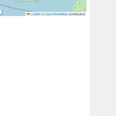
Leaflet
|
©
OpenStreetMap
contributors