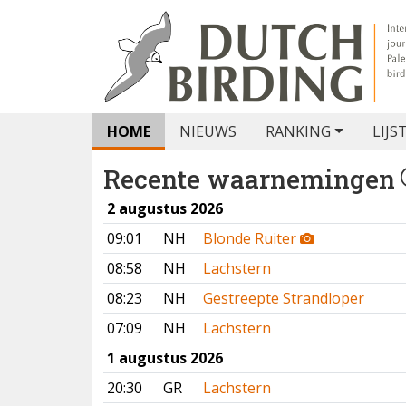
HOME
NIEUWS
RANKING
LIJS
Recente waarnemingen
2 augustus 2026
09:01
NH
Blonde Ruiter
08:58
NH
Lachstern
08:23
NH
Gestreepte Strandloper
07:09
NH
Lachstern
1 augustus 2026
20:30
GR
Lachstern