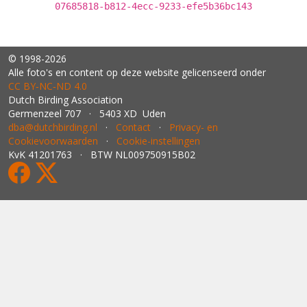
07685818-b812-4ecc-9233-efe5b36bc143
© 1998-2026
Alle foto's en content op deze website gelicenseerd onder
CC BY‑NC‑ND 4.0
Dutch Birding Association
Germenzeel 707 · 5403 XD Uden
dba@dutchbirding.nl
·
Contact
·
Privacy- en
Cookievoorwaarden
·
Cookie-instellingen
KvK 41201763 · BTW NL009750915B02