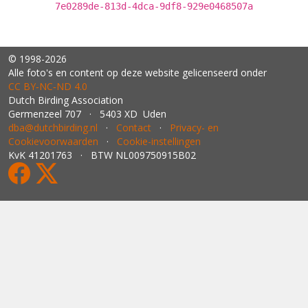
7e0289de-813d-4dca-9df8-929e0468507a
© 1998-2026
Alle foto's en content op deze website gelicenseerd onder
CC BY‑NC‑ND 4.0
Dutch Birding Association
Germenzeel 707 · 5403 XD Uden
dba@dutchbirding.nl
·
Contact
·
Privacy- en
Cookievoorwaarden
·
Cookie-instellingen
KvK 41201763 · BTW NL009750915B02