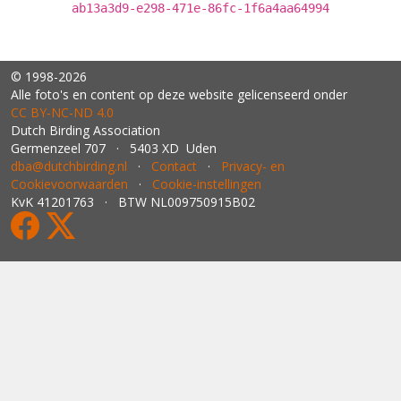
ab13a3d9-e298-471e-86fc-1f6a4aa64994
© 1998-2026
Alle foto's en content op deze website gelicenseerd onder
CC BY‑NC‑ND 4.0
Dutch Birding Association
Germenzeel 707 · 5403 XD Uden
dba@dutchbirding.nl
·
Contact
·
Privacy- en
Cookievoorwaarden
·
Cookie-instellingen
KvK 41201763 · BTW NL009750915B02