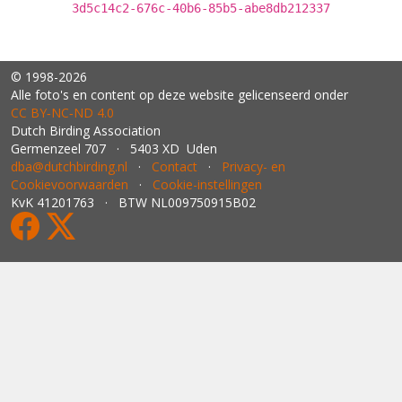
3d5c14c2-676c-40b6-85b5-abe8db212337
© 1998-2026
Alle foto's en content op deze website gelicenseerd onder
CC BY‑NC‑ND 4.0
Dutch Birding Association
Germenzeel 707 · 5403 XD Uden
dba@dutchbirding.nl
·
Contact
·
Privacy- en
Cookievoorwaarden
·
Cookie-instellingen
KvK 41201763 · BTW NL009750915B02