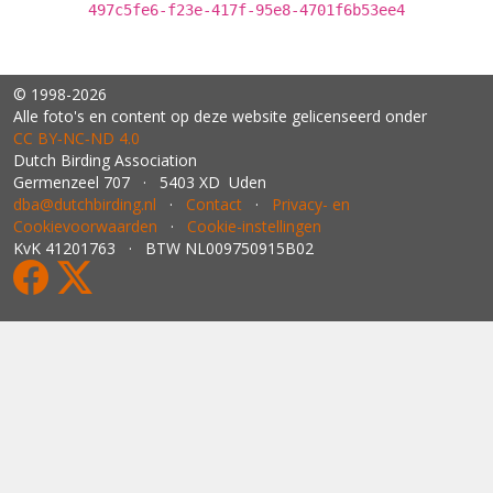
497c5fe6-f23e-417f-95e8-4701f6b53ee4
© 1998-2026
Alle foto's en content op deze website gelicenseerd onder
CC BY‑NC‑ND 4.0
Dutch Birding Association
Germenzeel 707 · 5403 XD Uden
dba@dutchbirding.nl
·
Contact
·
Privacy- en
Cookievoorwaarden
·
Cookie-instellingen
KvK 41201763 · BTW NL009750915B02