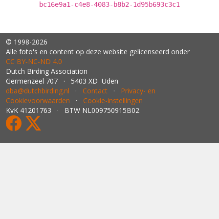
bc16e9a1-c4e8-4083-b8b2-1d95b693c3c1
© 1998-2026
Alle foto's en content op deze website gelicenseerd onder
CC BY‑NC‑ND 4.0
Dutch Birding Association
Germenzeel 707 · 5403 XD Uden
dba@dutchbirding.nl
·
Contact
·
Privacy- en
Cookievoorwaarden
·
Cookie-instellingen
KvK 41201763 · BTW NL009750915B02