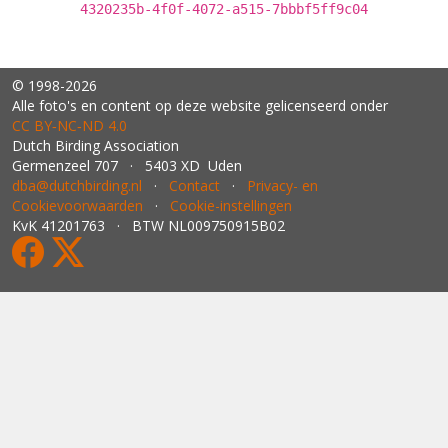
4320235b-4f0f-4072-a515-7bbbf5ff9c04
© 1998-2026
Alle foto's en content op deze website gelicenseerd onder
CC BY‑NC‑ND 4.0
Dutch Birding Association
Germenzeel 707 · 5403 XD Uden
dba@dutchbirding.nl
·
Contact
·
Privacy- en
Cookievoorwaarden
·
Cookie-instellingen
KvK 41201763 · BTW NL009750915B02