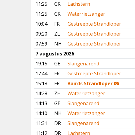
11:25
GR
Lachstern
11:25
GR
Waterrietzanger
10:04
FR
Gestreepte Strandloper
09:20
ZL
Gestreepte Strandloper
07:59
NH
Gestreepte Strandloper
7 augustus 2026
19:15
GE
Slangenarend
17:44
FR
Gestreepte Strandloper
15:18
FR
Bairds Strandloper
14:28
ZH
Waterrietzanger
14:13
GE
Slangenarend
14:10
NH
Waterrietzanger
11:31
DR
Slangenarend
11:12
DR
Lachstern