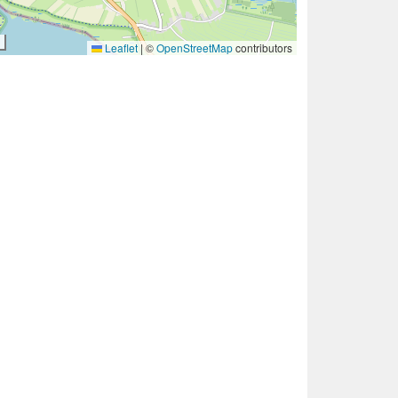
Leaflet
|
©
OpenStreetMap
contributors