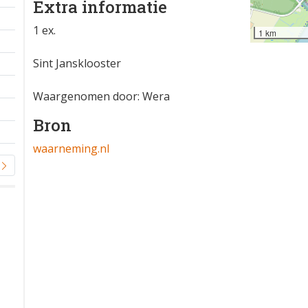
Extra informatie
1 ex.
1 km
Sint Jansklooster
Waargenomen door: Wera
Bron
waarneming.nl