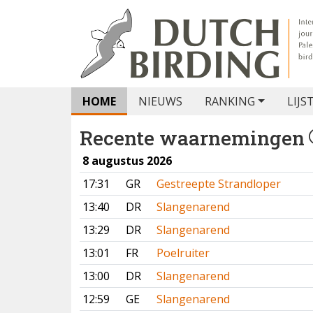
HOME
NIEUWS
RANKING
LIJS
Recente waarnemingen
8 augustus 2026
17:31
GR
Gestreepte Strandloper
13:40
DR
Slangenarend
13:29
DR
Slangenarend
13:01
FR
Poelruiter
13:00
DR
Slangenarend
12:59
GE
Slangenarend