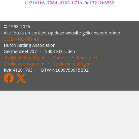
ce2fd1b6-708d-4f62-b71b-9ef72f2b6952
© 1998-2026
Alle foto's en content op deze website gelicenseerd onder
CC BY‑NC‑ND 4.0
Dutch Birding Association
Germenzeel 707 · 5403 XD Uden
dba@dutchbirding.nl
·
Contact
·
Privacy- en
Cookievoorwaarden
·
Cookie-instellingen
KvK 41201763 · BTW NL009750915B02