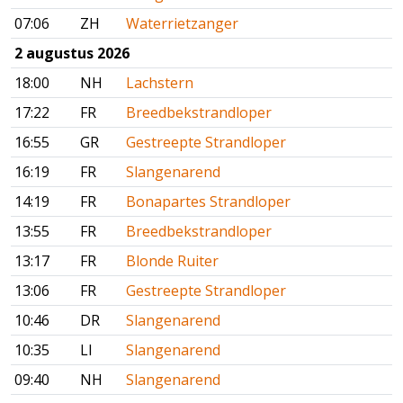
07:06
ZH
Waterrietzanger
2 augustus 2026
18:00
NH
Lachstern
17:22
FR
Breedbekstrandloper
16:55
GR
Gestreepte Strandloper
16:19
FR
Slangenarend
14:19
FR
Bonapartes Strandloper
13:55
FR
Breedbekstrandloper
13:17
FR
Blonde Ruiter
13:06
FR
Gestreepte Strandloper
10:46
DR
Slangenarend
10:35
LI
Slangenarend
09:40
NH
Slangenarend