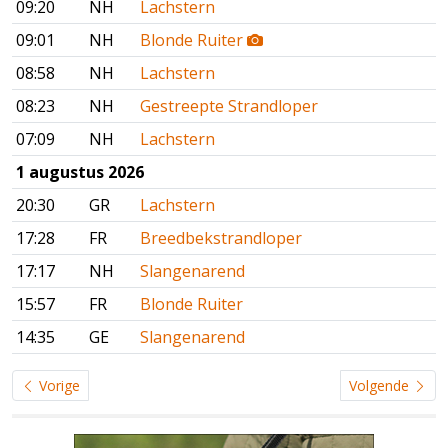
09:20
NH
Lachstern
09:01
NH
Blonde Ruiter
08:58
NH
Lachstern
08:23
NH
Gestreepte Strandloper
07:09
NH
Lachstern
1 augustus 2026
20:30
GR
Lachstern
17:28
FR
Breedbekstrandloper
17:17
NH
Slangenarend
15:57
FR
Blonde Ruiter
14:35
GE
Slangenarend
Vorige
Volgende