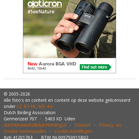
© 2005-2026
Alle foto's en content en content op deze website gelicenseerd
onder
CC BY‑NC‑ND 4.0
Dutch Birding Association
Germenzeel 707 · 5403 XD Uden
dutchbirdalerts@dutchbirding.nl
·
Contact
·
Privacy- en
Cookie-voorwaarden
·
Cookie-instellingen
KvK 41201763 · BTW NL009750915B02