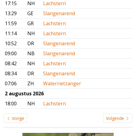
17:15
NH
Lachstern
13:29
GE
Slangenarend
11:59
GR
Lachstern
11:14
NH
Lachstern
10:52
DR
Slangenarend
09:00
NB
Slangenarend
08:42
NH
Lachstern
08:34
DR
Slangenarend
07:06
ZH
Waterrietzanger
2 augustus 2026
18:00
NH
Lachstern
Vorige
Volgende