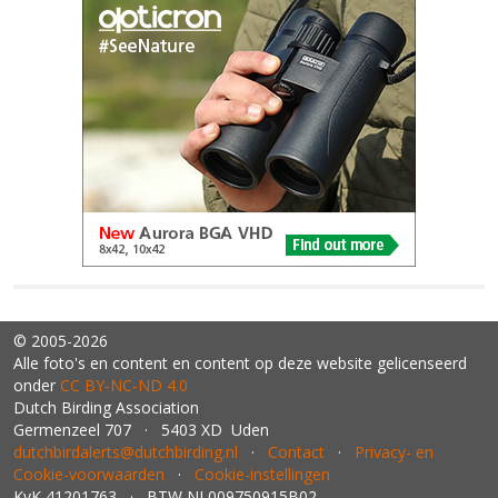
© 2005-2026
Alle foto's en content en content op deze website gelicenseerd
onder
CC BY‑NC‑ND 4.0
Dutch Birding Association
Germenzeel 707 · 5403 XD Uden
dutchbirdalerts@dutchbirding.nl
·
Contact
·
Privacy- en
Cookie-voorwaarden
·
Cookie-instellingen
KvK 41201763 · BTW NL009750915B02