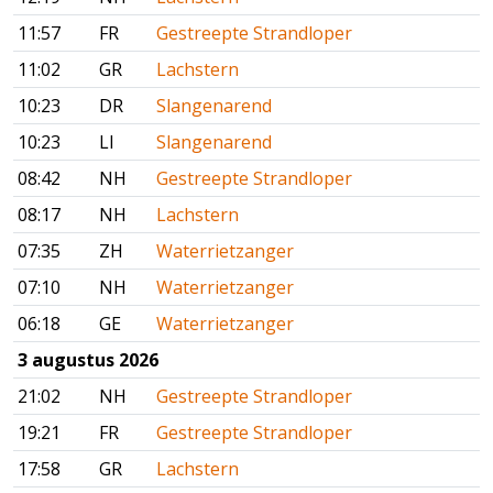
11:57
FR
Gestreepte Strandloper
11:02
GR
Lachstern
10:23
DR
Slangenarend
10:23
LI
Slangenarend
08:42
NH
Gestreepte Strandloper
08:17
NH
Lachstern
07:35
ZH
Waterrietzanger
07:10
NH
Waterrietzanger
06:18
GE
Waterrietzanger
3 augustus 2026
21:02
NH
Gestreepte Strandloper
19:21
FR
Gestreepte Strandloper
17:58
GR
Lachstern