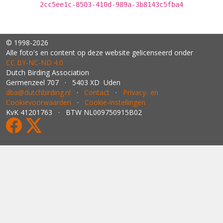
2cc5ee1c-8503-410d-989a-3b8143c5fba4
© 1998-2026
Alle foto's en content op deze website gelicenseerd onder
CC BY‑NC‑ND 4.0
Dutch Birding Association
Germenzeel 707 · 5403 XD Uden
dba@dutchbirding.nl
·
Contact
·
Privacy- en
Cookievoorwaarden
·
Cookie-instellingen
KvK 41201763 · BTW NL009750915B02