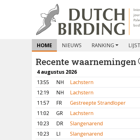
HOME
NIEUWS
RANKING
LIJS
Recente waarnemingen
4 augustus 2026
13:55
NH
Lachstern
12:19
NH
Lachstern
11:57
FR
Gestreepte Strandloper
11:02
GR
Lachstern
10:23
DR
Slangenarend
10:23
LI
Slangenarend