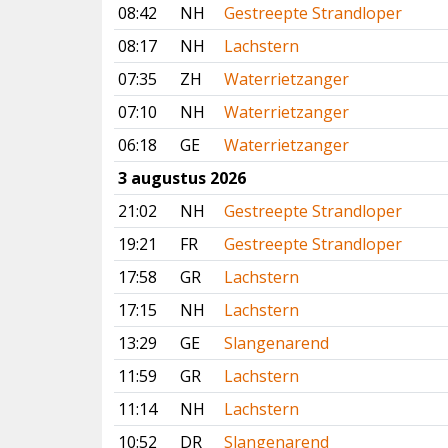
08:42
NH
Gestreepte Strandloper
08:17
NH
Lachstern
07:35
ZH
Waterrietzanger
07:10
NH
Waterrietzanger
06:18
GE
Waterrietzanger
3 augustus 2026
21:02
NH
Gestreepte Strandloper
19:21
FR
Gestreepte Strandloper
17:58
GR
Lachstern
17:15
NH
Lachstern
13:29
GE
Slangenarend
11:59
GR
Lachstern
11:14
NH
Lachstern
10:52
DR
Slangenarend