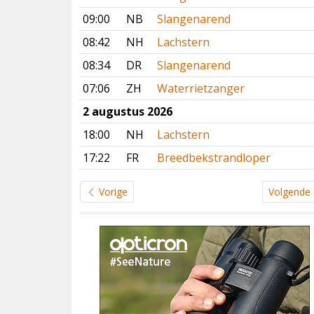
09:00
NB
Slangenarend
08:42
NH
Lachstern
08:34
DR
Slangenarend
07:06
ZH
Waterrietzanger
2 augustus 2026
18:00
NH
Lachstern
17:22
FR
Breedbekstrandloper
Vorige
Volgende