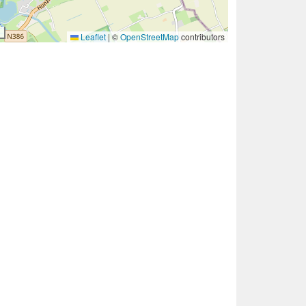
Leaflet
|
©
OpenStreetMap
contributors