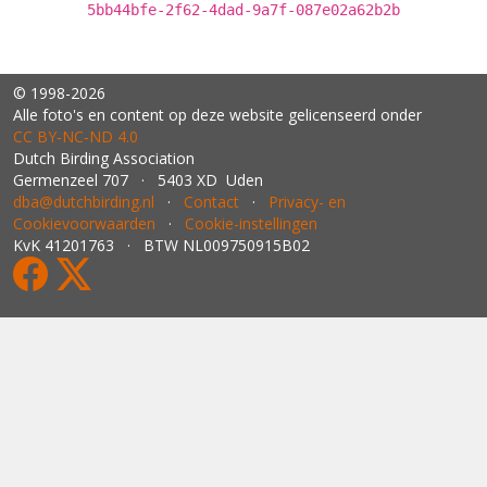
5bb44bfe-2f62-4dad-9a7f-087e02a62b2b
© 1998-2026
Alle foto's en content op deze website gelicenseerd onder
CC BY‑NC‑ND 4.0
Dutch Birding Association
Germenzeel 707 · 5403 XD Uden
dba@dutchbirding.nl
·
Contact
·
Privacy- en
Cookievoorwaarden
·
Cookie-instellingen
KvK 41201763 · BTW NL009750915B02