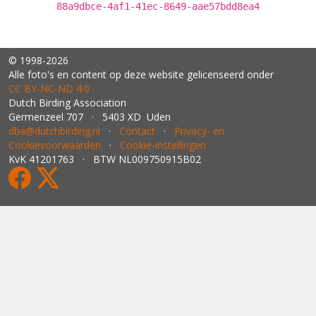
88a9dbce-4af1-41ec-8649-aae57bdd8ea4
© 1998-2026
Alle foto's en content op deze website gelicenseerd onder
CC BY‑NC‑ND 4.0
Dutch Birding Association
Germenzeel 707 · 5403 XD Uden
dba@dutchbirding.nl
·
Contact
·
Privacy- en
Cookievoorwaarden
·
Cookie-instellingen
KvK 41201763 · BTW NL009750915B02