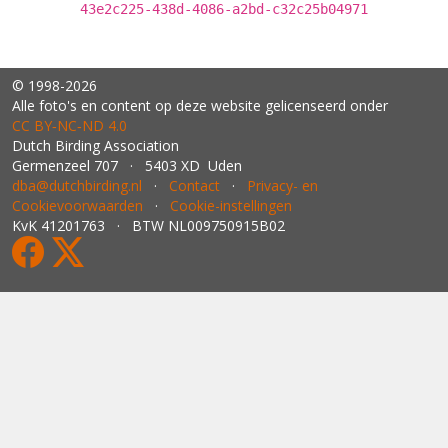
43e2c225-438d-4086-a2bd-c32c25b04971
© 1998-2026
Alle foto's en content op deze website gelicenseerd onder
CC BY‑NC‑ND 4.0
Dutch Birding Association
Germenzeel 707 · 5403 XD Uden
dba@dutchbirding.nl
·
Contact
·
Privacy- en
Cookievoorwaarden
·
Cookie-instellingen
KvK 41201763 · BTW NL009750915B02