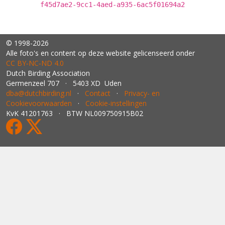
f45d7ae2-9cc1-4aed-a935-6ac5f01694a2
© 1998-2026
Alle foto's en content op deze website gelicenseerd onder
CC BY‑NC‑ND 4.0
Dutch Birding Association
Germenzeel 707 · 5403 XD Uden
dba@dutchbirding.nl
·
Contact
·
Privacy- en
Cookievoorwaarden
·
Cookie-instellingen
KvK 41201763 · BTW NL009750915B02