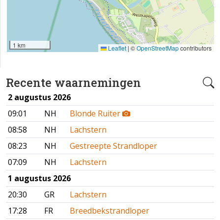
1 km
Leaflet
|
©
OpenStreetMap
contributors
Recente waarnemingen
2 augustus 2026
09:01
NH
Blonde Ruiter
08:58
NH
Lachstern
08:23
NH
Gestreepte Strandloper
07:09
NH
Lachstern
1 augustus 2026
20:30
GR
Lachstern
17:28
FR
Breedbekstrandloper