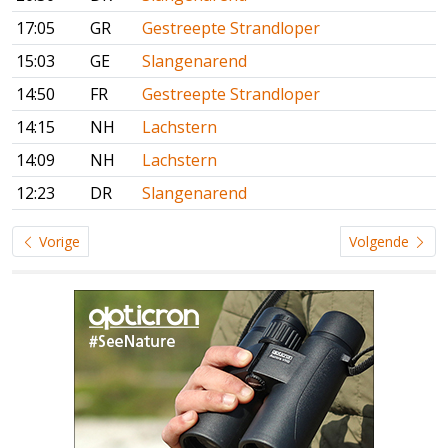
17:05
GR
Gestreepte Strandloper
15:03
GE
Slangenarend
14:50
FR
Gestreepte Strandloper
14:15
NH
Lachstern
14:09
NH
Lachstern
12:23
DR
Slangenarend
Vorige
Volgende